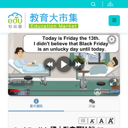
:::
跳到主要內容
:::
00:04
/
0:46
影片資訊
評論