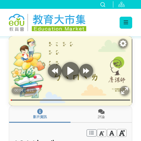
:::
跳到主要內容
:::
00:04
/
8:21
影片資訊
評論