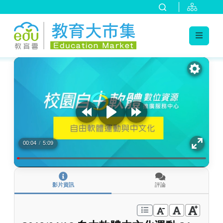
:::
跳到主要內容
:::
00:04
/
5:09
影片資訊
評論