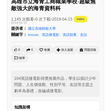
高雄市立海青工商職業學校-超級無
敵強大的海青資料科
1,145 次觀看
0 次下載
2019-04-15
video
2019-04-15
提供者：
國立高雄師範大學
關鍵字：
Imovie
、
英語微電影
、
英語競賽
、
友誼
0
0
收藏
加入追蹤
問題回報
檢舉
104英語微電影得獎推薦作品，學生以探討少年
問題、人生價值觀、性別平等、友誼等主題之
劇本為基礎，改編成微電影。
知識架構