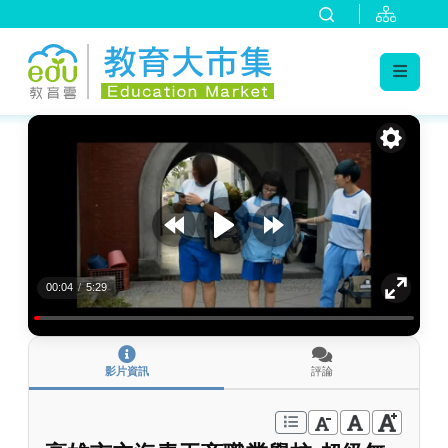
:::
跳到主要內容
:::
00:04
/
5:29
影片資訊
評論