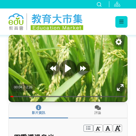
:::
跳到主要內容
:::
00:04
/
2:26
影片資訊
評論