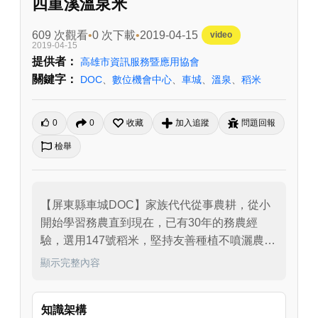
四重溪溫泉米
609 次觀看
0 次下載
2019-04-15
video
2019-04-15
提供者：
高雄市資訊服務暨應用協會
關鍵字：
DOC
、
數位機會中心
、
車城
、
溫泉
、
稻米
0
0
收藏
加入追蹤
問題回報
檢舉
【屏東縣車城DOC】家族代代從事農耕，從小
開始學習務農直到現在，已有30年的務農經
驗，選用147號稻米，堅持友善種植不噴灑農
藥，加上特有落山風的關係少了病蟲害的煩
顯示完整內容
惱，又有乾淨無汙染的水質照顧，讓每顆稻米
香Q飽滿、晶瑩剔透，來四重溪泡溫泉時，不妨
知識架構
買包溫泉米品嘗看看，送禮自用兩相宜喔！