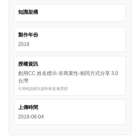
計的資訊教材。 

知識架構
希望藉由各種探索與體驗活動，讓學生學會基
本的資訊科學以及運算思維的概念。 

製作年份
本教材以創用CC 4.0 姓名標示 - 非商業性 - 相
2018
同方式分享釋出。授權相關資訊請參考以下網
址： 

授權資訊
https://creativecommons.org/licenses/by-nc-
創用CC 姓名標示-非商業性-相同方式分享 3.0
sa/4.0/dee.zh_TW 

台灣
引用時請標示資料來源:教育部
facebook粉絲專頁：
https://www.facebook.com/ComputerScienceT
T/
上傳時間
2018-08-04