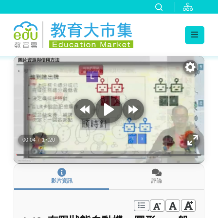
:::
跳到主要內容
:::
00:04
/
17:20
影片資訊
評論