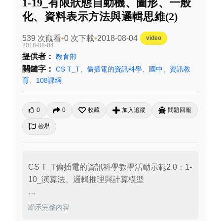
1-19_有限狀態自動機、圖形、一般
化、資料表示方法與邏輯思維(2)
539 次觀看
0 次下載
2018-08-04
video
2018-08-04
提供者：
教育部
關鍵字：
CS T_T
、
偷插電的資訊科學
、
國中
、
資訊教
育
、
108課綱
0
0
收藏
加入追蹤
問題回報
檢舉
CS T_T偷插電的資訊科學教學活動示範2.0：1-
10_演算法、邏輯推理與計算模型

描述：CS T_T偷插電的資訊科學(Computer 
顯示完整內容
Science for Taiwan Teens)，一套專為國中生設