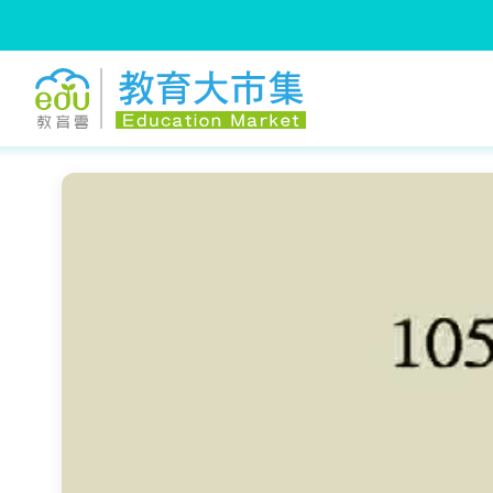
:::
跳到主要內容
:::