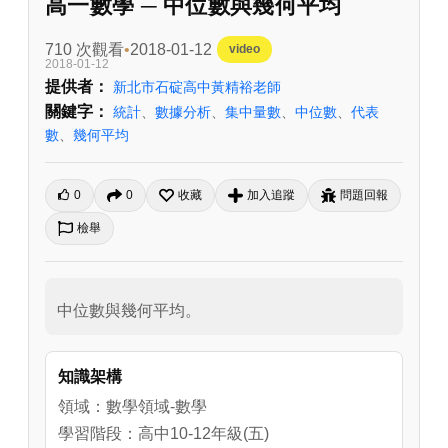
高一數學 ─ 中位數與幾何平均
710 次觀看
2018-01-12
video
2018-01-12
提供者：
新北市石碇高中黃精裕老師
關鍵字：
統計
、
數據分析
、
集中量數
、
中位數
、
代表
數
、
幾何平均
0
0
收藏
加入追蹤
問題回報
檢舉
中位數與幾何平均。
知識架構
領域：數學領域-數學
學習階段：高中10-12年級(五)