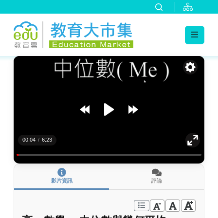
:::
跳到主要內容
:::
00:04
/
6:23
影片資訊
評論