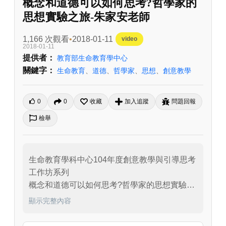
概念和道德可以如何思考?哲學家的
思想實驗之旅-朱家安老師
1,166 次觀看
2018-01-11
video
2018-01-11
提供者：
教育部生命教育學中心
關鍵字：
生命教育
、
道德
、
哲學家
、
思想
、
創意教學
0
0
收藏
加入追蹤
問題回報
檢舉
生命教育學科中心104年度創意教學與引導思考
工作坊系列

概念和道德可以如何思考?哲學家的思想實驗之
旅---朱家安老師

顯示完整內容
時間：104.01.07

地點：台北