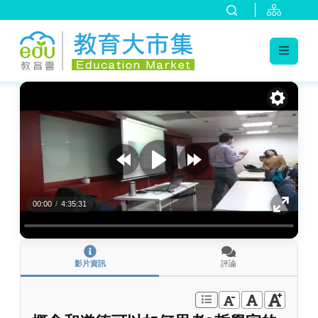
:::
跳到主要內容
:::
00:00
/
4:35:31
影片資訊
評論