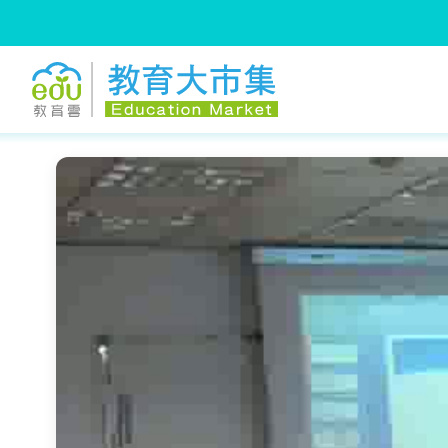
:::
跳到主要內容
:::