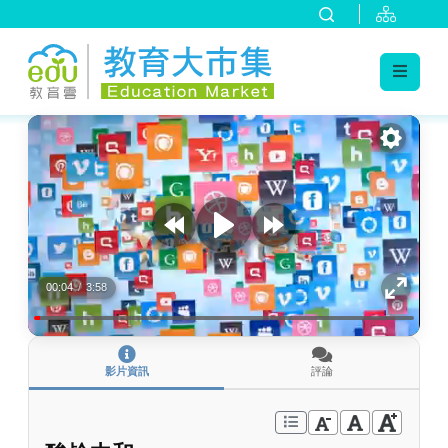
:::
跳到主要內容
:::
00:04
/
3:58
影片資訊
評論