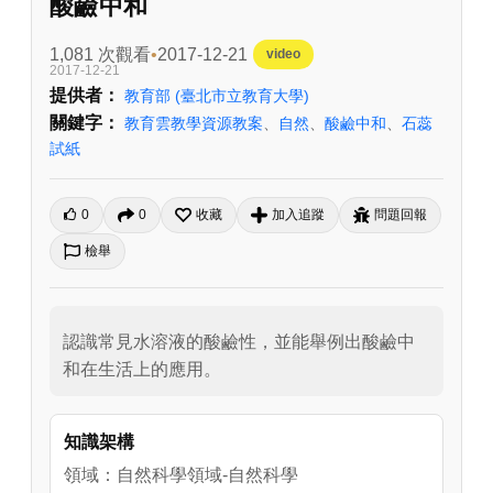
酸鹼中和
1,081 次觀看
2017-12-21
video
2017-12-21
提供者：
教育部
(臺北市立教育大學)
關鍵字：
教育雲教學資源教案
、
自然
、
酸鹼中和
、
石蕊
試紙
0
0
收藏
加入追蹤
問題回報
檢舉
認識常見水溶液的酸鹼性，並能舉例出酸鹼中
和在生活上的應用。
知識架構
領域：自然科學領域-自然科學