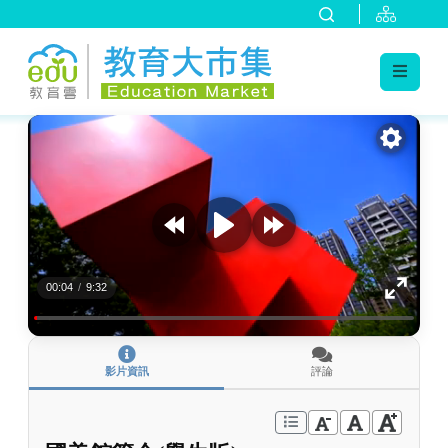
:::
跳到主要內容
:::
00:04
/
9:32
影片資訊
評論