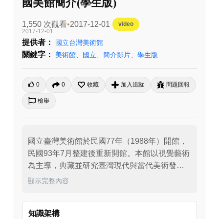
國美館簡介(學生版)
1,550 次觀看
2017-12-01
video
2017-12-01
提供者：
國立台灣美術館
關鍵字：
美術館
、
國立
、
簡介影片
、
學生版
0
0
收藏
加入追蹤
問題回報
檢舉
國立臺灣美術館於民國77年（1988年）開館，
民國93年7月整建後重新開館。本館以視覺藝術
為主導，典藏並研究臺灣現代與當代美術發展
特色；除提供各項展覽、長期與國外美術館交
顯示完整內容
流、積極參與國際性重要展覽，並致力於多樣
性的主題規劃特展與藝術教育推廣活動，提供
知識架構
民眾多元化欣賞藝術的環境。本館佔地面積約