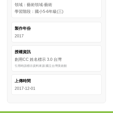
有102‚000平方公尺（含園區雕塑公園），館舍
領域：藝術領域-藝術
空間為地下一層、地上三層，總樓地板面積
學習階段：國小5-6年級(三)
37‚953平方公尺，其中館內展覽面積15‚601平
方公尺。展覽空間包含展覽室、美術街、資訊
製作年份
轉運站、數位藝術方舟－數位創意資源中心
等。在展覽空間的使用上，一、二樓為特展
2017
區，三樓為臺灣美術典藏常設展，戶外廣場則
陳列雕塑精品。
授權資訊
創用CC 姓名標示 3.0 台灣
引用時請標示資料來源:國立台灣美術館
上傳時間
2017-12-01