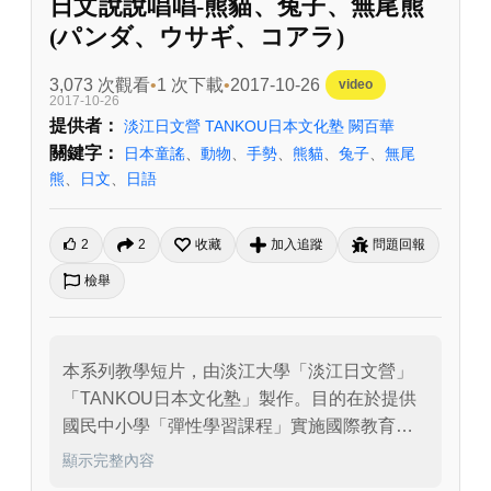
日文說說唱唱-熊貓、兔子、無尾熊
(パンダ、ウサギ、コアラ)
3,073 次觀看
1 次下載
2017-10-26
video
2017-10-26
提供者：
淡江日文營 TANKOU日本文化塾 闕百華
關鍵字：
日本童謠
、
動物
、
手勢
、
熊貓
、
兔子
、
無尾
熊
、
日文
、
日語
2
2
收藏
加入追蹤
問題回報
檢舉
本系列教學短片，由淡江大學「淡江日文營」
「TANKOU日本文化塾」製作。目的在於提供
國民中小學「彈性學習課程」實施國際教育，
導入日語與日本文化學習，或開設日文相關社
顯示完整內容
團的補助教材之用。普通高中於第二外語課程