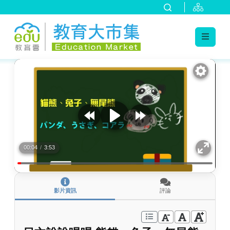
:::
跳到主要內容
:::
00:04
/
3:53
影片資訊
評論