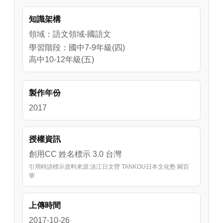
實施Level-1～Level-2日語教學時，任課教師可
知識架構
依據學習內容需求，做為課程中穿插日語活動
的具體參考。

領域：語文領域-國語文
學習階段：國中7-9年級(四)
※日文說說唱唱-熊貓、兔子、無尾熊(パンダ、
高中10-12年級(五)
ウサギ、コアラ)

作詞：高田ひろお 作曲：乾裕樹 

製作年份
おいで おいで おいで おいで (過來 過來，過來 
過來) 

2017
パンダ パンダ (貓熊 貓熊) 

おいで おいで おいで おいで (過來 過來，過來 
授權資訊
過來) 

創用CC 姓名標示 3.0 台灣
うさぎ うさぎ (兔子 兔子) 

引用時請標示資料來源:淡江日文營 TANKOU日本文化塾 闕百
おいで おいで おいで おいで (過來 過來，過來 
華
過來) 

コアラ コアラ (無尾熊 無尾熊) 

上傳時間
パンダ うさぎ コアラ (貓熊 兔子 無尾熊) 

----- 

2017-10-26