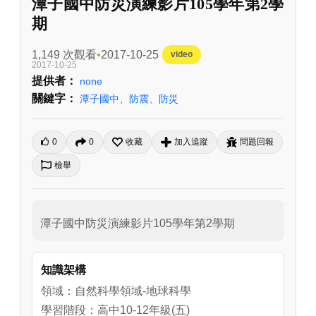
潭子國中防災演練影片105學年第2學
期
1,149 次觀看
2017-10-25
video
2017-10-25
提供者：
none
關鍵字：
潭子國中
、
防震
、
防災
0
0
收藏
加入追蹤
問題回報
檢舉
潭子國中防災演練影片105學年第2學期
知識架構
領域：自然科學領域-地球科學
學習階段：高中10-12年級(五)