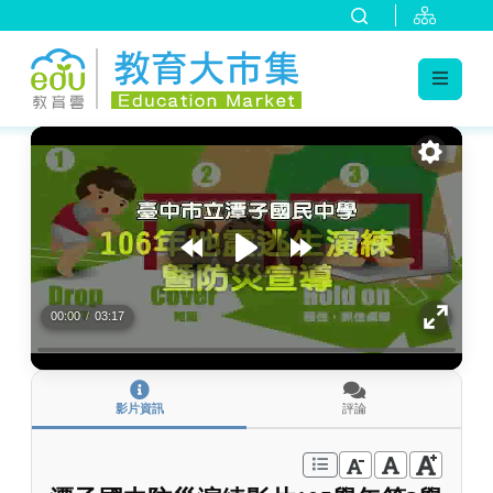
:::
跳到主要內容
:::
00:00
/
03:17
影片資訊
評論