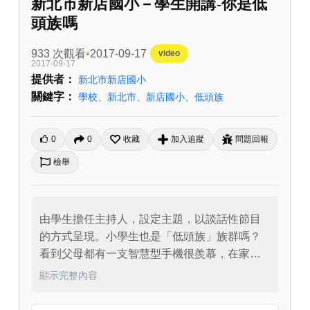
新北市新店國小－學生開講-你是低
頭族嗎
933 次觀看
2017-09-17
video
2017-09-17
提供者：
新北市新店國小
關鍵字：
學校
、
新北市
、
新店國小
、
低頭族
0
0
收藏
加入追蹤
問題回報
檢舉
由學生擔任主持人，設定主題，以談話性節目
的方式呈現。小學生也是「低頭族」族群嗎？
看到父母都有一支智慧型手機很羨慕，在家也
會跟父母借手機玩遊戲，究竟小學生是怎麼看
顯示完整內容
待智慧型手機的呢？