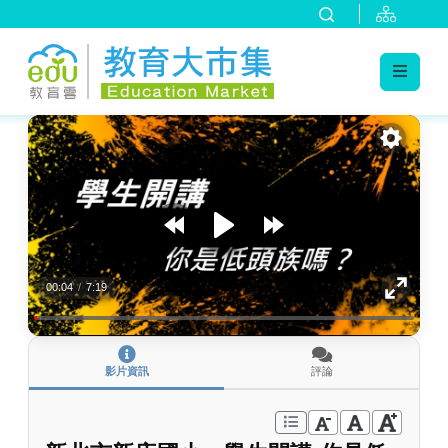
:::
跳到主要內容
:::
00:04
/
7:19
影片資訊
評論