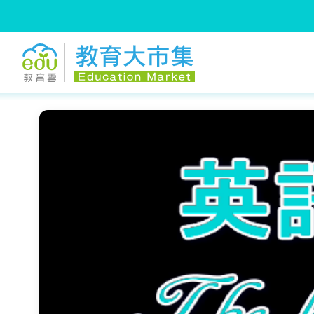
:::
跳到主要內容
:::