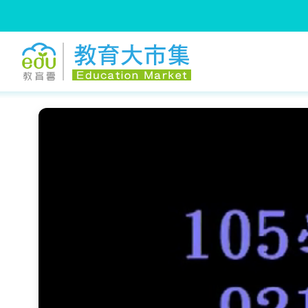
:::
跳到主要內容
:::