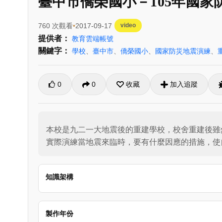
臺中市僑榮國小－105年國家
760 次觀看
2017-09-17
video
提供者：
教育雲端帳號
關鍵字：
學校
、
臺中市
、
僑榮國小
、
國家防災地震演練
、
0
0
收藏
加入追蹤
本校是九二一大地震後的重建學校，校舍重建後雖
實際演練當地震來臨時，要有什麼因應的措施，使
知識架構
製作年份