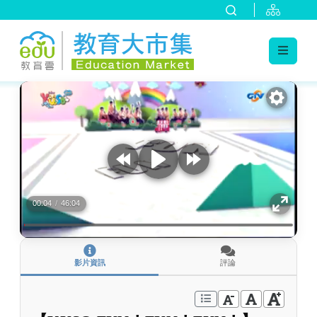
:::
跳到主要內容
:::
00:04
/
46:04
影片資訊
評論