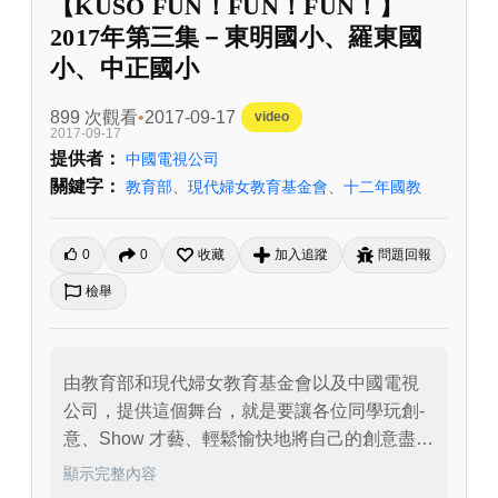
【KUSO FUN！FUN！FUN！】
2017年第三集－東明國小、羅東國
小、中正國小
899 次觀看
2017-09-17
video
2017-09-17
提供者：
中國電視公司
關鍵字：
教育部
、
現代婦女教育基金會
、
十二年國教
0
0
收藏
加入追蹤
問題回報
檢舉
由教育部和現代婦女教育基金會以及中國電視
公司，提供這個舞台，就是要讓各位同學玩創­
意、Show 才藝、輕鬆愉快地將自己的創意盡情
發揮，為自己留下美好的回憶。
顯示完整內容