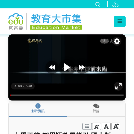
:::
跳到主要內容
:::
00:04
/
5:48
影片資訊
評論