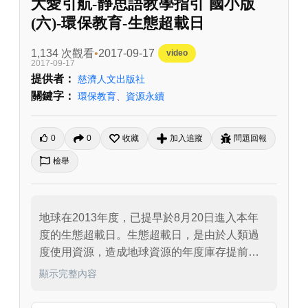
大愛引航-靜思語教學指引 國小版
(六)-環保教育-生態超載日
1,134 次觀看
2017-09-17
video
2017-09-17
提供者：
慈濟人文出版社
關鍵字：
環保教育
、
資源永續
0
0
收藏
加入追蹤
問題回報
檢舉
地球在2013年度，已提早於8月20日進入本年
度的生態超載日。生態超載日，是由於人類過
度使用資源，造成地球資源的年度庫存提前被
消耗完畢，於是地球的生態開始處於負債狀
顯示完整內容
態。

根據國際能源總署計算，台灣人排放的碳足跡