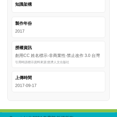
知識架構
約有14個台灣的量，由此可見，高度經濟發
展、現代化的生活方式，以及對進口能源與食
物的過度依賴，導致台灣的生態足跡逐年攀
製作年份
升，生態赤字也居高不下。

生態赤字提前來臨，導致各地天災不斷，人類
2017
製造了大量的溫室氣體，加劇了氣候變遷的速
度，也讓人類無可避免成了氣候災難下的難
授權資訊
民。而這一切不好的結果，都源自於人類的貪
創用CC 姓名標示-非商業性-禁止改作 3.0 台灣
婪，生活過於享受。如果我們持續透支生態資
引用時請標示資料來源:慈濟人文出版社
源，終將造成自然反撲禍延子孫。因此，最實
際的環保行動，就是要過儉樸的生活，節約能
源、減少溫室氣體排放，是全球公民應該共同
上傳時間
力行的目標。
2017-09-17
:::