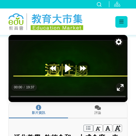
:::
跳到主要內容
:::
00:00
/
19:37
影片資訊
評論