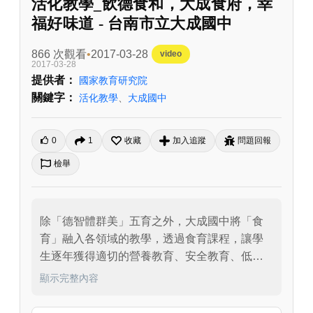
活化教學_飲德食和，大成食府，幸
福好味道 - 台南市立大成國中
866 次觀看
2017-03-28
video
2017-03-28
提供者：
國家教育研究院
關鍵字：
活化教學
、
大成國中
0
1
收藏
加入追蹤
問題回報
檢舉
除「德智體群美」五育之外，大成國中將「食
育」融入各領域的教學，透過食育課程，讓學
生逐年獲得適切的營養教育、安全教育、低碳
教育，更期待讓學生得到更實用更適性的教
顯示完整內容
育，希望學生建立更健康的飲食型態，獲得帶
得走的能力，進一步影響家人的飲食概念，以