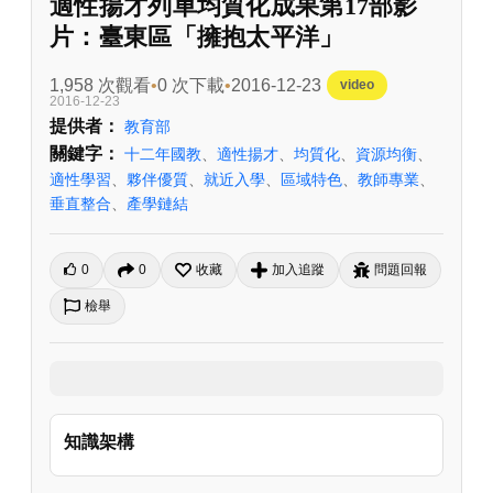
適性揚才列車均質化成果第17部影
片：臺東區「擁抱太平洋」
1,958 次觀看
0 次下載
2016-12-23
video
2016-12-23
提供者：
教育部
關鍵字：
十二年國教
、
適性揚才
、
均質化
、
資源均衡
、
適性學習
、
夥伴優質
、
就近入學
、
區域特色
、
教師專業
、
垂直整合
、
產學鏈結
0
0
收藏
加入追蹤
問題回報
檢舉
知識架構