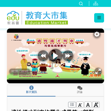
:::
跳到主要內容
:::
00:00
/
20:41
影片資訊
評論