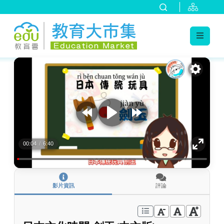
:::
跳到主要內容
:::
00:04
/
6:40
影片資訊
評論