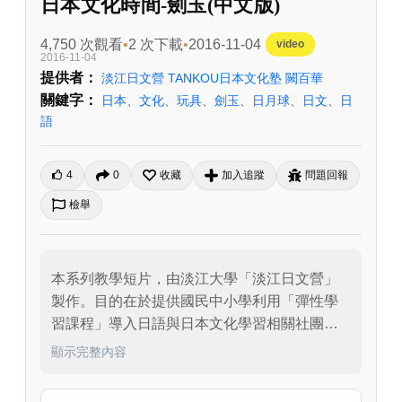
日本文化時間-劍玉(中文版)
4,750 次觀看
2 次下載
2016-11-04
video
2016-11-04
提供者：
淡江日文營 TANKOU日本文化塾 闕百華
關鍵字：
日本
、
文化
、
玩具
、
劍玉
、
日月球
、
日文
、
日
語
4
0
收藏
加入追蹤
問題回報
檢舉
本系列教學短片，由淡江大學「淡江日文營」
製作。目的在於提供國民中小學利用「彈性學
習課程」導入日語與日本文化學習相關社團，
或普通高中於第二外語課程實施Level-1～
顯示完整內容
Level-2日語教學時，任課教師可依據學習內容
需求，做為課程中穿插日語活動的具體參考。
