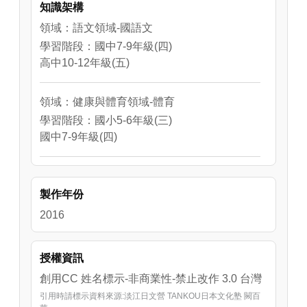
知識架構
在日本，劍玉是用來訓練學童手眼協調，以及
領域：語文領域-國語文
培養耐心的玩具。本單元學習目標與日文單
學習階段：國中7-9年級(四)
字、進行步驟等，說明如下:

高中10-12年級(五)
（1）學習目標：經由影片的說明，能瞭解日本
領域：健康與體育領域-體育
傳統童玩「けん玉（Kendama）」在台灣被稱
學習階段：國小5-6年級(三)
為「日月球(日月ボール)」的由來與玩法。能透
國中7-9年級(四)
過體驗學習，引發對日本傳統文化的興趣，探
索日台文化的關聯性。

領域：健康與體育領域-健康教育
（2）日語表現：

學習階段：國小3-4年級(二)
製作年份
單字:玩具（おもちゃ）、けん玉、剣（け
國中7-9年級(四)
ん）、玉（たま）、日月（にちげつ）ボー
2016
ル、得意技（とくいわざ）、大皿（おおざ
ら）、中皿（ちゅうざら）、小皿（こざ
授權資訊
ら）、止め剣（とめけん）、もしかめ、剣玉
創用CC 姓名標示-非商業性-禁止改作 3.0 台灣
達人（けんだまたつじん）、人差し指（ひと
引用時請標示資料來源:淡江日文營 TANKOU日本文化塾 闕百
さしゆび）、中指（なかゆび）、親指（おや