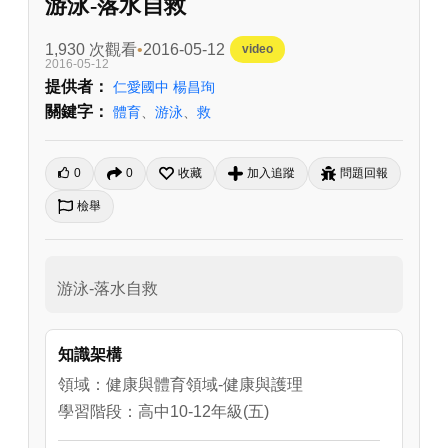
游泳-落水自救
1,930 次觀看
2016-05-12
video
2016-05-12
提供者：
仁愛國中 楊昌珣
關鍵字：
體育
、
游泳
、
救
0
0
收藏
加入追蹤
問題回報
檢舉
游泳-落水自救
知識架構
領域：健康與體育領域-健康與護理
學習階段：高中10-12年級(五)