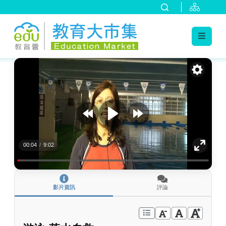
:::
跳到主要內容
:::
00:04
/
9:02
影片資訊
評論