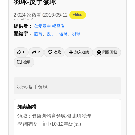
羽球-反手發球
2,024 次觀看
2016-05-12
video
2016-05-12
提供者：
仁愛國中 楊昌珣
關鍵字：
體育
、
反手
、
發球
、
羽球
1
2
收藏
加入追蹤
問題回報
檢舉
羽球-反手發球
知識架構
領域：健康與體育領域-健康與護理
學習階段：高中10-12年級(五)