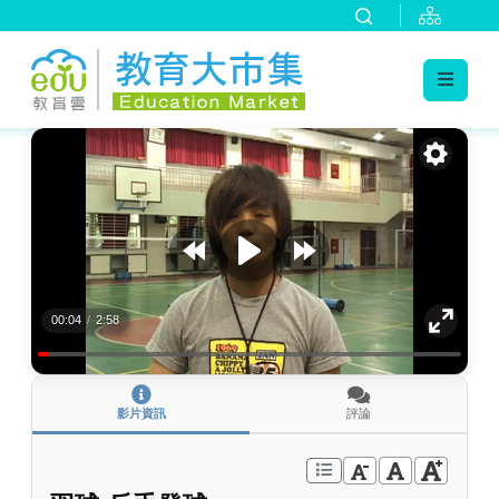
:::
跳到主要內容
:::
00:04
/
2:58
影片資訊
評論