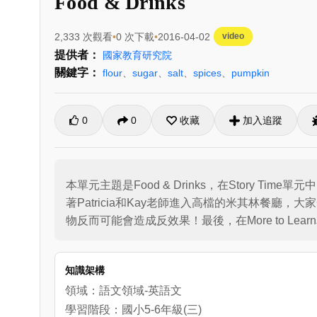
Food & Drinks
2,333 次觀看
0 次下載
2016-04-02
video
提供者：
國家教育研究院
關鍵字：
flour
、
sugar
、
salt
、
spices
、
pumpkin
0
0
收藏
加入追蹤
本單元主題是Food & Drinks，在Story T
著Patricia和Kay老師進入高檔的米其林餐廳，
物反而可能會造成反效果！最後，在More to Le
知識架構
領域：語文領域-英語文
學習階段：國小5-6年級(三)