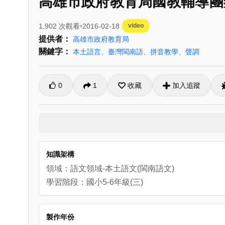
高雄市政府教育局國教輔導團辦
1,902 次觀看
2016-02-18
video
提供者：
高雄市政府教育局
關鍵字：
本土語言
、
臺灣閩南語
、
拼音教學
、
聲調
0
1
收藏
加入追蹤
知識架構
領域：語文領域-本土語文(閩南語文)
學習階段：國小5-6年級(三)
製作年份