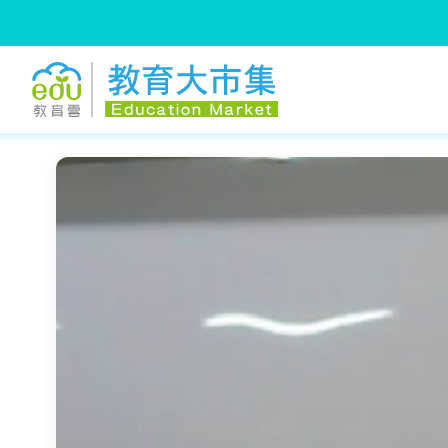
:::
跳到主要內容
:::