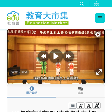
:::
跳到主要內容
:::
00:04
/
5:42
影片資訊
評論