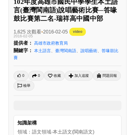
102年度高雄市國民中學學生本土語
言(臺灣閩南語)說唱藝術比賽─答喙
鼓比賽第二名-瑞祥高中國中部
1,625 次觀看
2016-02-05
video
2016-02-05
提供者：
高雄市政府教育局
關鍵字：
本土語言
、
臺灣閩南語
、
說唱藝術
、
答喙鼓比
賽
0
0
收藏
加入追蹤
問題回報
檢舉
知識架構
領域：語文領域-本土語文(閩南語文)