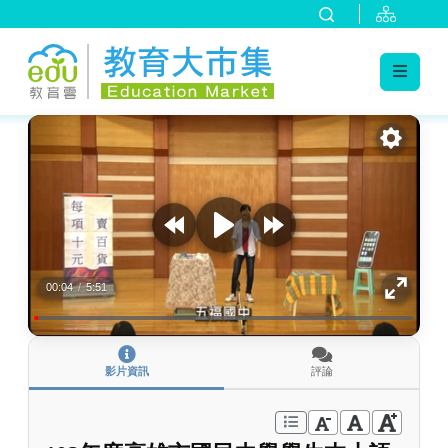
:::
跳到主要內容
:::
00:04
/
5:51
影片資訊
評論