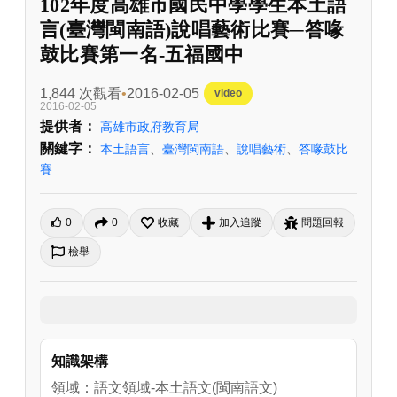
102年度高雄市國民中學學生本土語
言(臺灣閩南語)說唱藝術比賽─答喙
鼓比賽第一名-五福國中
1,844 次觀看
2016-02-05
video
2016-02-05
提供者：
高雄市政府教育局
關鍵字：
本土語言
、
臺灣閩南語
、
說唱藝術
、
答喙鼓比
賽
0
0
收藏
加入追蹤
問題回報
檢舉
知識架構
領域：語文領域-本土語文(閩南語文)