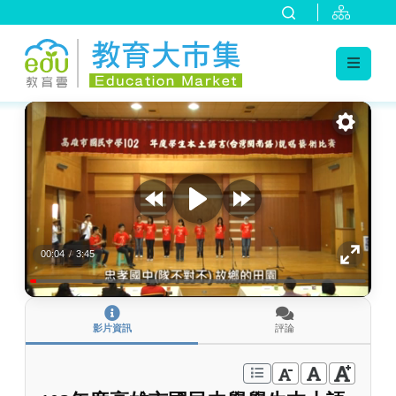
:::
跳到主要內容
:::
00:04
/
3:45
影片資訊
評論