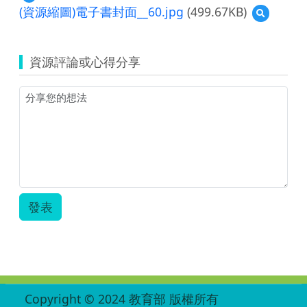
(資源縮圖)電子書封面__60.jpg
(499.67KB)
預
覽
(資
源
資源評論或心得分享
縮
圖)
電
子
書
封
面
__60.jpg
發表
:::
Copyright © 2024 教育部 版權所有