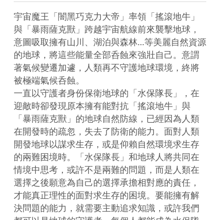
宇宙魔王「闇黑巧克力大帝」率領「搖滾地牛」
與「暴雨薩克獸」跨越宇宙航線前來襲擊地球，
意圖吸取擁有山川、湖泊與森林…等美麗自然資源
的地球，將這些能量全部呑蝕來強壯自己。意謂
著氣候變遷加遽，人類再不守護地球環境，終將
被極端氣候呑蝕。

一直以守護者身份保衛地球的「水保隊長」，在
迎敵時卻發現原本擁有能對抗「搖滾地牛」與
「暴雨薩克獸」的地球自然防線，已經因為人類
在開發時的疏忽，失去了防衛的能力。面對人類
開發地球以謀求生存，或是仰賴自然環境求生存
的兩難困境時。「水保隊長」和地球人將共同在
情境中思考，或許不是兩難的問題，而是人類在
選擇之後願意為自己的選擇承擔相對應的責任，
才能真正理性的面對求生存的困境。要能擁有解
決問題的能力，就需要主動追求知識，或許我們