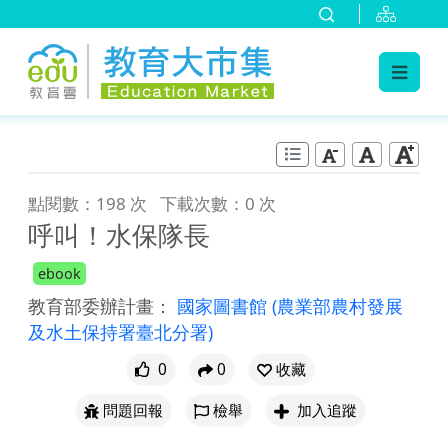
:::
跳到主要內容
:::
點閱數：198 次
下載次數：0 次
呼叫！水保隊長
ebook
教育部委辦計畫：
國家圖書館
(農業部農村發展
及水土保持署臺北分署)
0
0
收藏
問題回報
檢舉
加入追蹤