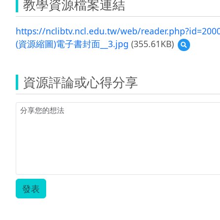
教學資源檔案連結
https://nclibtv.ncl.edu.tw/web/reader.php?id=
(資源縮圖)電子書封面__3.jpg
(355.61KB)
預
覽
(資
源
資源評論或心得分享
縮
圖)
電
子
書
封
面
__3.jpg
發表