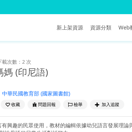
新上架資源
資源分類
We
下載次數：2 次
媽 (印尼語)
：
中華民國教育部
(國家圖書館)
收藏
問題回報
檢舉
加入追蹤
語言有興趣的民眾使用，教材的編輯依據幼兒語言發展理論