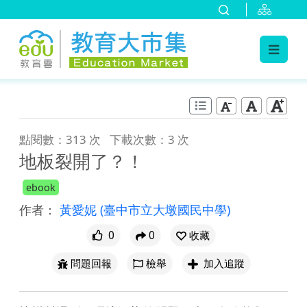
:::
跳到主要內容
:::
點閱數：313 次
下載次數：3 次
地板裂開了？！
ebook
作者：
黃愛妮
(臺中市立大墩國民中學)
0
0
收藏
問題回報
檢舉
加入追蹤