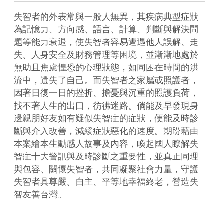
失智者的外表常與一般人無異，其疾病典型症狀
為記憶力、方向感、語言、計算、判斷與解決問
題等能力衰退，使失智者容易遭遇他人誤解、走
失、人身安全及財務管理等困境，並漸漸地處於
無助且焦慮惶恐的心理狀態，如同困在時間的洪
流中，遺失了自己。而失智者之家屬或照護者，
因著日復一日的挫折、擔憂與沉重的照護負荷，
找不著人生的出口，彷彿迷路。倘能及早發現身
邊親朋好友如有疑似失智症的症狀，便能及時診
斷與介入改善，減緩症狀惡化的速度。期盼藉由
本案繪本生動感人故事及內容，喚起國人瞭解失
智症十大警訊與及時診斷之重要性，並真正同理
與包容、關懷失智者，共同凝聚社會力量，守護
失智者具尊嚴、自主、平等地幸福終老，營造失
智友善台灣。