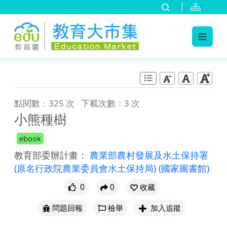
:::
跳到主要內容
:::
點閱數：325 次
下載次數：3 次
小熊種樹
ebook
教育部委辦計畫：
農業部農村發展及水土保持署
(原名行政院農業委員會水土保持局)
(國家圖書館)
0
0
收藏
問題回報
檢舉
加入追蹤