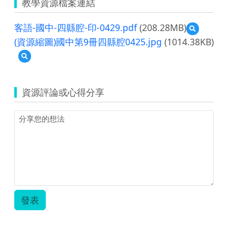
教學資源檔案連結
客語-國中-四縣腔-印-0429.pdf
(208.28MB)
預
覽
(資源縮圖)國中第9冊四縣腔0425.jpg
(1014.38KB)
客
預
語-
覽
國
(資
中-
源
四
資源評論或心得分享
縮
縣
圖)
腔-
國
印-0429.pd
中
第
9
冊
四
縣
腔
0425.jpg
發表