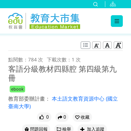
:::
跳到主要內容
:::
點閱數：784 次
下載次數：1 次
客語分級教材四縣腔 第四級第九
冊
ebook
教育部委辦計畫：
本土語文教育資源中心
(國立
臺南大學)
0
0
收藏
問題回報
檢舉
加入追蹤