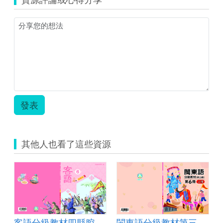
縮
指
圖)
引-
封
第
面-
三
第
級
三
6
級
年
第
級
6
v240530.pdf
冊-
教
發表
學
指
引.jpg
其他人也看了這些資源
客語分級教材四縣腔 第三級第六冊(上冊)
閩東語分級教材第三級第6冊（上冊）