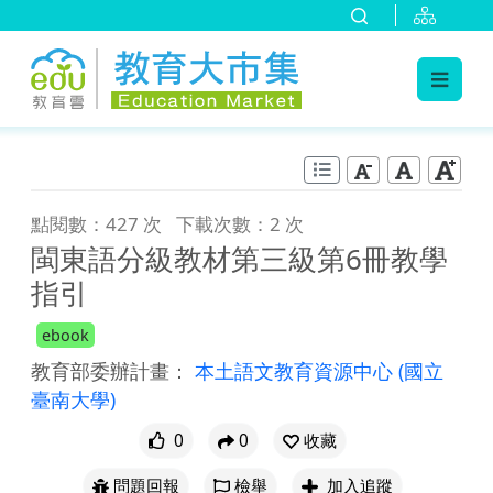
:::
跳到主要內容
:::
點閱數：427 次
下載次數：2 次
閩東語分級教材第三級第6冊教學
指引
ebook
教育部委辦計畫：
本土語文教育資源中心
(國立
臺南大學)
0
0
收藏
問題回報
檢舉
加入追蹤