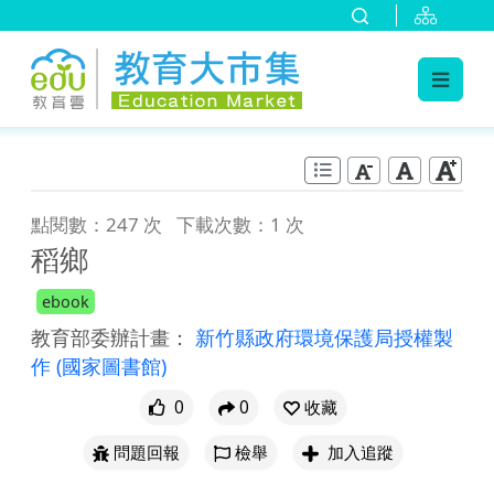
:::
跳到主要內容
:::
點閱數：247 次
下載次數：1 次
稻鄉
ebook
教育部委辦計畫：
新竹縣政府環境保護局授權製
作
(國家圖書館)
0
0
收藏
問題回報
檢舉
加入追蹤