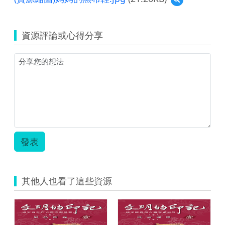
覽
(資
源
資源評論或心得分享
縮
圖)
媽
媽
的
黑
布
鞋.jpg
發表
其他人也看了這些資源