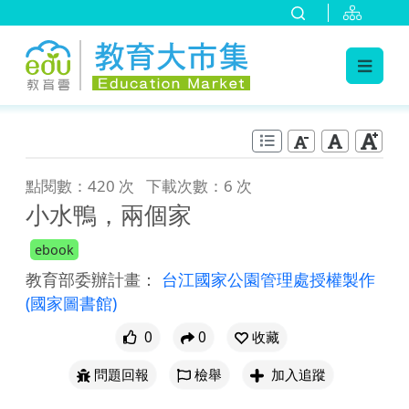
:::
跳到主要內容
:::
點閱數：420 次
下載次數：6 次
小水鴨，兩個家
ebook
教育部委辦計畫：
台江國家公園管理處授權製作
(國家圖書館)
0
0
收藏
問題回報
檢舉
加入追蹤