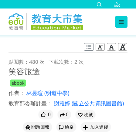
:::
跳到主要內容
:::
點閱數：480 次
下載次數：2 次
笑容旅途
ebook
作者：
林昱瑄
(明道中學)
教育部委辦計畫：
謝雅婷
(國立公共資訊圖書館)
0
0
收藏
問題回報
檢舉
加入追蹤