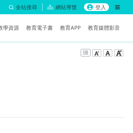
全站搜尋
網站導覽
登入
b教學資源
教育電子書
教育APP
教育媒體影音