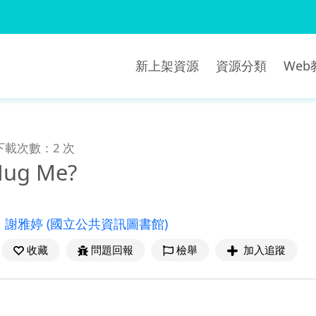
新上架資源
資源分類
We
下載次數：2 次
Hug Me?
：
謝雅婷
(國立公共資訊圖書館)
收藏
問題回報
檢舉
加入追蹤