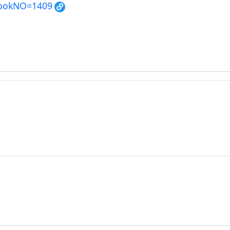
?BookNO=1409
.png