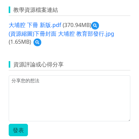
教學資源檔案連結
大埔腔 下冊 新版.pdf
(370.94MB)
預
覽
(資源縮圖)下冊封面 大埔腔 教育部發行.jpg
大
(1.65MB)
預
埔
覽
腔
(資
下
源
冊
資源評論或心得分享
縮
新
圖)
版.pdf
下
冊
封
面
大
埔
腔
教
育
發表
部
發