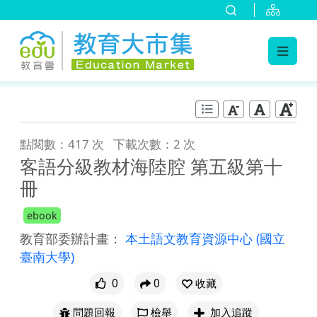
:::
跳到主要內容
:::
點閱數：417 次
下載次數：2 次
客語分級教材海陸腔 第五級第十
冊
ebook
教育部委辦計畫：
本土語文教育資源中心
(國立
臺南大學)
0
0
收藏
問題回報
檢舉
加入追蹤