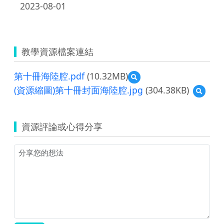
2023-08-01
教學資源檔案連結
第十冊海陸腔.pdf
(10.32MB)
預
覽
(資源縮圖)第十冊封面海陸腔.jpg
(304.38KB)
預
第
覽
十
(資
冊
源
海
資源評論或心得分享
縮
陸
圖)
腔.pdf
第
十
冊
封
面
海
陸
腔.jpg