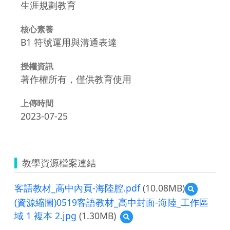
生涯規劃教育
核心素養
B1 符號運用與溝通表達
授權資訊
著作權所有，僅供教育使用
上傳時間
2023-07-25
教學資源檔案連結
客語教材_高中內頁-海陸腔.pdf
(10.08MB)
預
覽
(資源縮圖)0519客語教材_高中封面-海陸_工作區
客
域 1 複本 2.jpg
(1.30MB)
預
語
覽
教