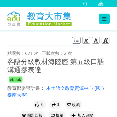
:::
跳到主要內容
:::
點閱數：671 次
下載次數：2 次
客語分級教材海陸腔 第五級口語
溝通摎表達
ebook
教育部委辦計畫：
本土語文教育資源中心
(國立
臺南大學)
0
0
收藏
問題回報
檢舉
加入追蹤