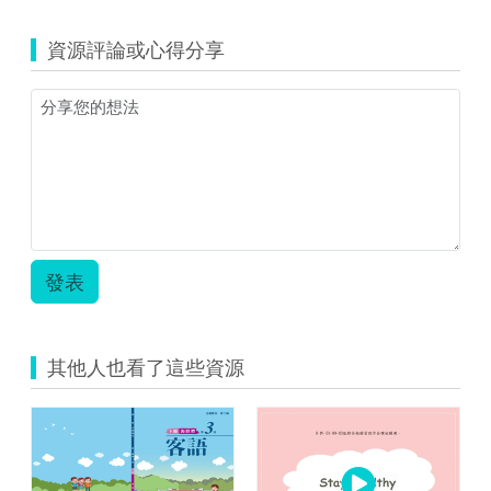
(資
材
源
_
資源評論或心得分享
縮
高
圖)0519
中
客
內
語
頁-
教
海
材
陸
_
腔.pdf
高
中
封
面-
發表
海
陸
_
工
其他人也看了這些資源
作
區
域
1
複
本
2.jpg