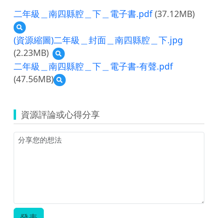
二年級＿南四縣腔＿下＿電子書.pdf
(37.12MB)
預
覽
(資源縮圖)二年級＿封面＿南四縣腔＿下.jpg
二
(2.23MB)
預
年
覽
級
二年級＿南四縣腔＿下＿電子書-有聲.pdf
(資
＿
(47.56MB)
預
源
南
覽
縮
四
二
圖)
縣
年
二
腔
資源評論或心得分享
級
年
＿
＿
級
下
南
＿
＿
四
封
電
縣
面
子
腔
＿
書.pdf
＿
南
下
四
＿
縣
電
腔
子
＿
發表
書-