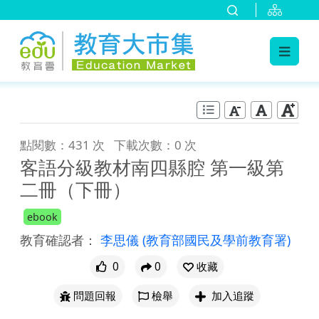
:::
跳到主要內容
:::
點閱數：431 次
下載次數：0 次
客語分級教材南四縣腔 第一級第
二冊（下冊）
ebook
教育確認者：
李思儀
(教育部國民及學前教育署)
0
0
收藏
問題回報
檢舉
加入追蹤