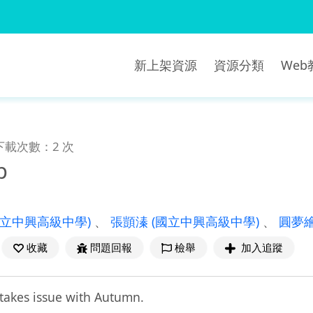
新上架資源
資源分類
We
下載次數：2 次
p
國立中興高級中學)
、
張顗溱
(國立中興高級中學)
、
圓夢
收藏
問題回報
檢舉
加入追蹤
takes issue with Autumn.