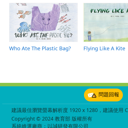
Who Ate The Plastic Bag?
Flying Like A Kite
:::
問題回報
建議最佳瀏覽螢幕解析度 1920 x 1280，建議使用 Chr
Copyright © 2024 教育部 版權所有
ED27030007
系統維運廠商：以誠研發有限公司