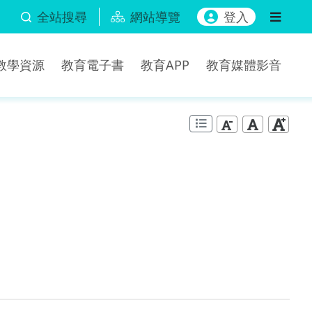
全站搜尋
網站導覽
登入
b教學資源
教育電子書
教育APP
教育媒體影音