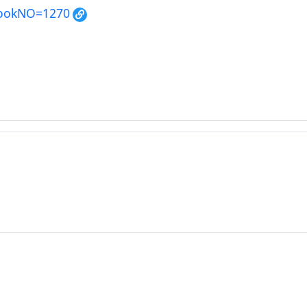
?BookNO=1270
_Douhua
y.jpg