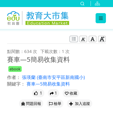
:::
跳到主要內容
:::
點閱數：634 次
下載次數：1 次
賽車—5簡易收集資料
ebook
作者：
張瑛蘭
(臺南市安平區新南國小)
關鍵字：
賽車—5簡易收集資料
1
1
收藏
問題回報
檢舉
加入追蹤