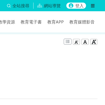
全站搜尋
網站導覽
登入
b教學資源
教育電子書
教育APP
教育媒體影音