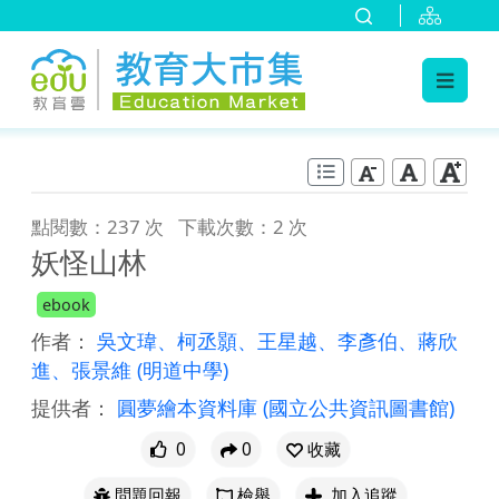
:::
跳到主要內容
:::
點閱數：237 次
下載次數：2 次
妖怪山林
ebook
作者：
吳文瑋、柯丞顥、王星越、李彥伯、蔣欣
進、張景維
(明道中學)
提供者：
圓夢繪本資料庫
(國立公共資訊圖書館)
0
0
收藏
問題回報
檢舉
加入追蹤